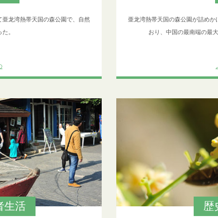
て亜龙湾熱帯天国の森公園で、自然
亜龙湾熱帯天国の森公園が詰めか
った。
おり、中国の最南端の最
の
者生活
歴