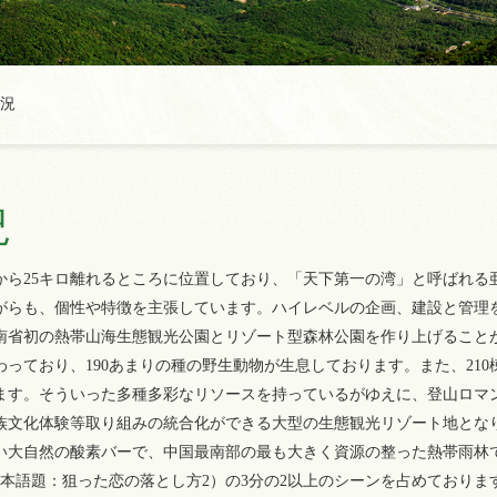
概況
況
から25キロ離れるところに位置しており、「天下第一の湾」と呼ばれる
がらも、個性や特徴を主張しています。ハイレベルの企画、建設と管理を
省初の熱帯山海生態観光公園とリゾート型森林公園を作り上げることが
わっており、190あまりの種の野生動物が生息しております。また、210
ます。そういった多種多彩なリソースを持っているがゆえに、登山ロマ
族文化体験等取り組みの統合化ができる大型の生態観光リゾート地とな
い大自然の酸素バーで、中国最南部の最も大きく資源の整った熱帯雨林
本語題：狙った恋の落とし方2）の3分の2以上のシーンを占めており