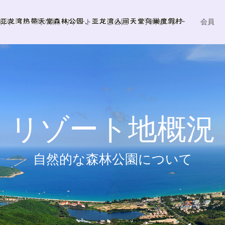
行事
「鳥の巣」リゾート
森公園
予約センター
会員
リゾート地概況
自然的な森林公園について