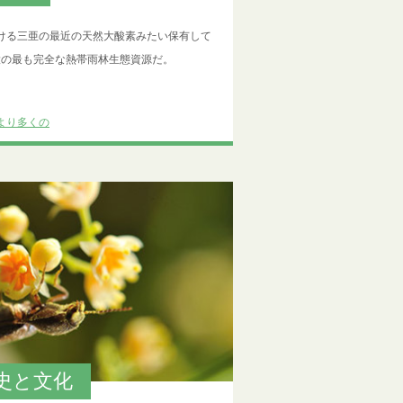
ける三亜の最近の天然大酸素みたい保有して
大の最も完全な熱帯雨林生態資源だ。
より多くの
史と文化