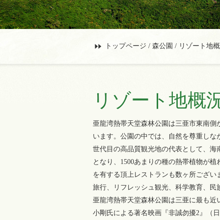
トップページ
/
森公園
/ リゾート地
リゾート地概
亜龍湾熱帯天堂森林公園は三亜市東南側
います。公園の中では、自然を尊重しな
世代目の高品質観光地の代表として、海南
となり、1500あまりの種の熱帯植物が植
を有する頂上レストランも数ヶ所ござい
旅行、リフレッシュ観光、科学教育、民
亜龍湾熱帯天堂森林公園は三亜に最も近
小剛氏による著名映画『非誠勿擾2』（日