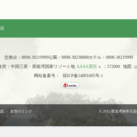
概況
交換台：0898-38219999
公園：0898-38238888
ホテル：0898-38219999
住所：中国三亜・亜龍湾国家リゾート地
AAAA景区
s .：572000
地図
网站备案号：
琼ICP备14001605号-1
地図
-
友情のリンク
-
© 2015 亜龙湾熱