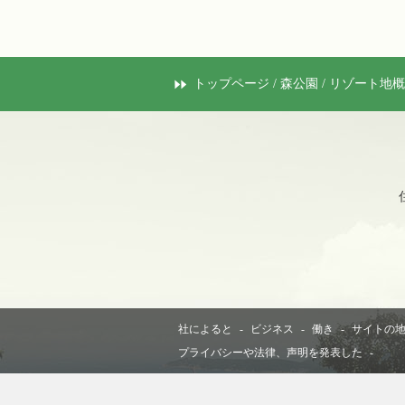
トップページ
/
森公園
/ リゾート地
社によると
-
ビジネス
-
働き
-
サイトの
プライバシーや法律、声明を発表した
-