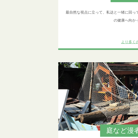
最自然な視点に立って、私达と一绪に回っ
の健康へ向か
より多く
庭など漫