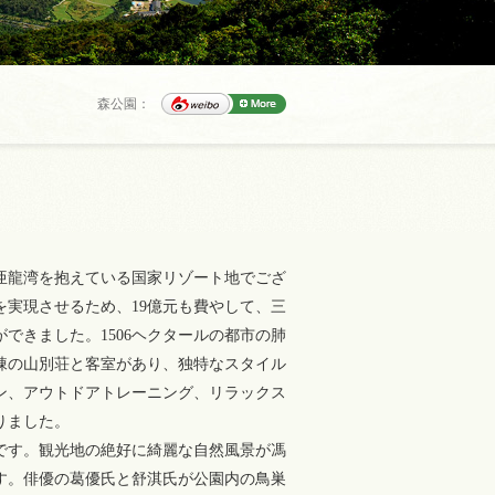
森公園：
亜龍湾を抱えている国家リゾート地でござ
実現させるため、19億元も費やして、三
できました。1506ヘクタールの都市の肺
棟
の山別荘と客室があり、独特なスタイル
ン、アウトドアトレーニング、リラックス
りました。
です。観光地の絶好に綺麗な自然風景が馮
ます。俳優の葛優氏と舒淇氏が公園内の鳥巣