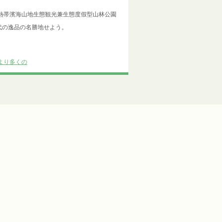
の熱帯濱海山地生態観光兼生態度假型山林公園
代の逸品の名勝地せよう。
より多くの