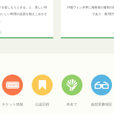
メを楽しもうとする」と、美しい环
19億ウォン水準に海南省の最初
おいしい料理の品質を抱えこみがそ
であり、第3世
。
の
チケット情报
公認日程
本名で
仮想景勝地区